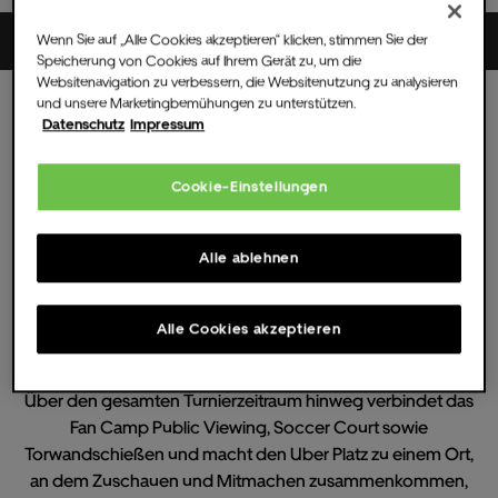
Uber Platz
Wenn Sie auf „Alle Cookies akzeptieren“ klicken, stimmen Sie der
Speicherung von Cookies auf Ihrem Gerät zu, um die
Websitenavigation zu verbessern, die Websitenutzung zu analysieren
und unsere Marketingbemühungen zu unterstützen.
Mi.
08.
Juli.
2026
Datenschutz
Impressum
10:00 UHR
(Einlass )
Alle Termine
Cookie-Einstellungen
Uber Platz Fan Camp 2026
Alle ablehnen
Der Sommer 2026 steht bei uns ganz im Zeichen des
Fußballs.
Mit dem Uber Platz Fan Camp entsteht eine Fanaktivität
Alle Cookies akzeptieren
rund um die WM, mitten in Berlin und unter freiem Himmel.
Über den gesamten Turnierzeitraum hinweg verbindet das
Fan Camp Public Viewing, Soccer Court sowie
Torwandschießen und macht den Uber Platz zu einem Ort,
an dem Zuschauen und Mitmachen zusammenkommen,