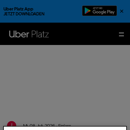
Uber Platz App
×
JETZT DOWNLOADEN
Mi.
08.
Juli.
2026
- Einlass