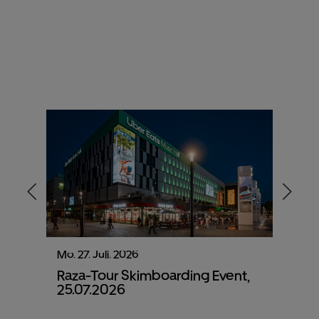
Mo. 27. Juli. 2026
Fr. 29
Raza-Tour Skimboarding Event,
Mast
25.07.2026
Deut
28.0