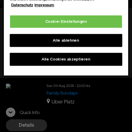
Datenschutz
Impressum
Search Events
Cookie-Einstellungen
Alle ablehnen
Alle Cookies akzeptieren
Filter
Sun.
09.
Aug.
2026
- 12:00 hrs
Family Sundays
Uber Platz
Quick Info
Details