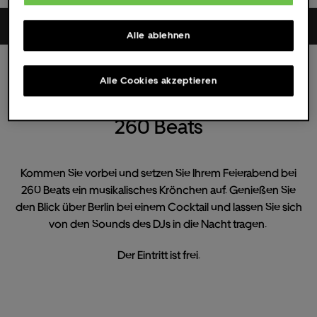
260 Grad
Alle ablehnen
Thu.
12.
Sep.
2019
Alle Cookies akzeptieren
20:00 UHR
(Doors )
All dates
260 Beats
Kommen Sie vorbei und setzen Sie Ihrem Feierabend bei
260 Beats ein musikalisches Krönchen auf. Genießen Sie
den Blick über Berlin bei einem Cocktail und lassen Sie sich
von den Sounds des DJs in die Nacht tragen.
Der Eintritt ist frei.