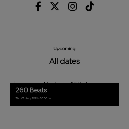
Upcoming
All dates
260 Beats
Thu.
01.
Aug.
2019
- 20:00 hrs