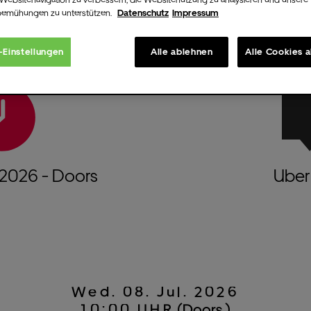
bemühungen zu unterstützen.
Datenschutz
Impressum
-Einstellungen
Alle ablehnen
Alle Cookies 
2026
- Doors
Uber 
Wed.
08.
Jul.
2026
10:00 UHR
(Doors )