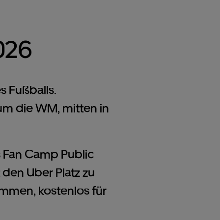
026
 Fußballs.
um die WM, mitten in
s Fan Camp Public
den Uber Platz zu
men, kostenlos für