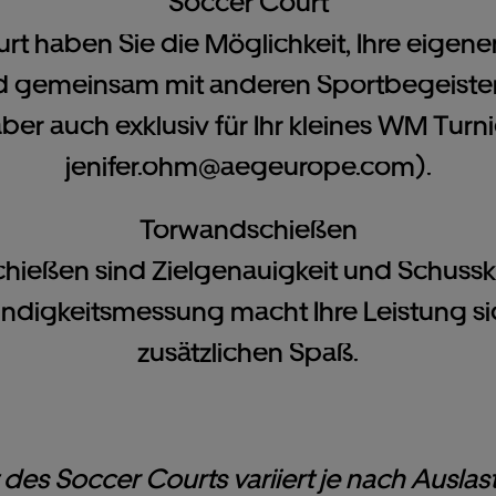
Soccer Court
 haben Sie die Möglichkeit, Ihre eigenen
nd gemeinsam mit anderen Sportbegeiste
t aber auch exklusiv für Ihr kleines WM Tur
jenifer.ohm@aegeurope.com
).
Torwandschießen
ießen sind Zielgenauigkeit und Schusskra
ndigkeitsmessung macht Ihre Leistung si
zusätzlichen Spaß.
 des Soccer Courts variiert je nach Ausl