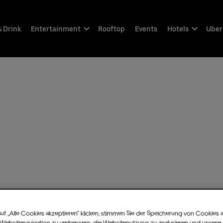
& Drink
Entertainment
Rooftop
Events
Hotels
Uber
uf „Alle Cookies akzeptieren“ klicken, stimmen Sie der Speicherung von Cookies 
 Websitenavigation zu verbessern, die Websitenutzung zu analysieren und unsere