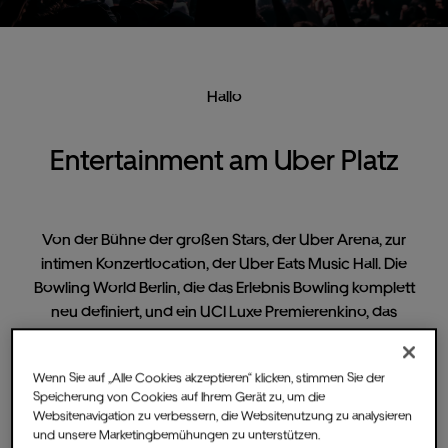
Hallo
Entertainment am Uber Platz
Von der Bühne der großen Stars, der Uber Arena, zur
intimen Konzertlocation, der Uber Eats Music Hall. Die
Bowling World Berlin, die das Erlebnis Bowling komplett
neu definiert, und ein UCI Luxe Premierenkino, das
deutschlandweit neue Standards setzt. Willkommen am
Uber Platz.
Wenn Sie auf „Alle Cookies akzeptieren“ klicken, stimmen Sie der
Speicherung von Cookies auf Ihrem Gerät zu, um die
Websitenavigation zu verbessern, die Websitenutzung zu analysieren
und unsere Marketingbemühungen zu unterstützen.