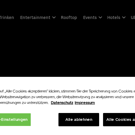
Trinken
Entertainment
Rooftop
Events
Hotels
Ub
uf „Alle Cookies akzeptieren“ klicken, stimmen Sie der Speicherung von Cookies 
 Websitenavigation zu verbessern, die Websitenutzung zu analysieren und unsere
bemühungen zu unterstützen.
Datenschutz
Impressum
-Einstellungen
Alle ablehnen
Alle Cookies 