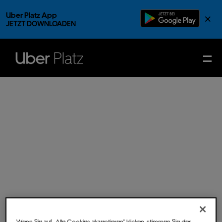
Uber Platz App
×
JETZT DOWNLOADEN
Do.
12.
Dez.
2024
- Einlass
Wenn Sie auf „Alle Cookies akzeptieren“ klicken, stimmen Sie der