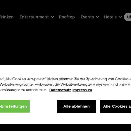
Trinken
Entertainment
Rooftop
Events
Hotels
Ub
uf „Alle Cookies akzeptieren“ klicken, stimmen Sie der Speicherung von Cookies 
 Websitenavigation zu verbessern, die Websitenutzung zu analysieren und unsere
bemühungen zu unterstützen.
Datenschutz
Impressum
-Einstellungen
Alle ablehnen
Alle Cookies 