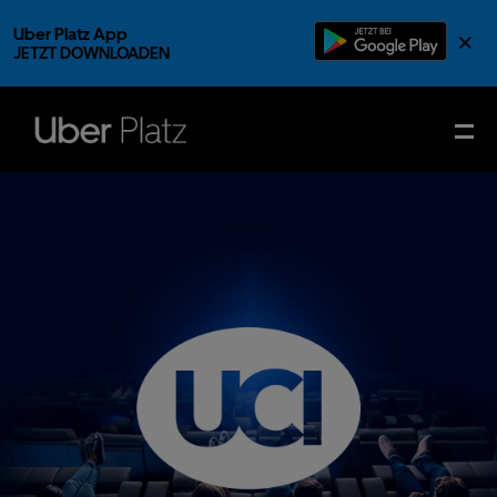
Uber Platz App
×
JETZT DOWNLOADEN