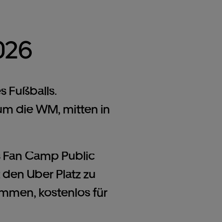
026
 Fußballs.
um die WM, mitten in
s Fan Camp Public
den Uber Platz zu
men, kostenlos für