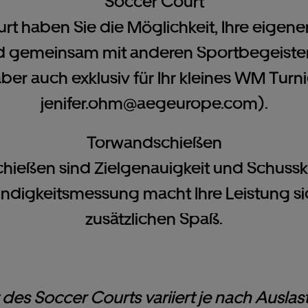
Soccer Court
 haben Sie die Möglichkeit, Ihre eigenen
nd gemeinsam mit anderen Sportbegeiste
t aber auch exklusiv für Ihr kleines WM Tur
jenifer.ohm@aegeurope.com
).
Torwandschießen
ießen sind Zielgenauigkeit und Schusskra
ndigkeitsmessung macht Ihre Leistung si
zusätzlichen Spaß.
 des Soccer Courts variiert je nach Ausl