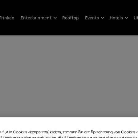
Trinken
Entertainment
Rooftop
Events
Hotels
Ub
uf „Alle Cookies akzeptieren“ klicken, stimmen Sie der Speicherung von Cookies 
 Websitenavigation zu verbessern, die Websitenutzung zu analysieren und unsere