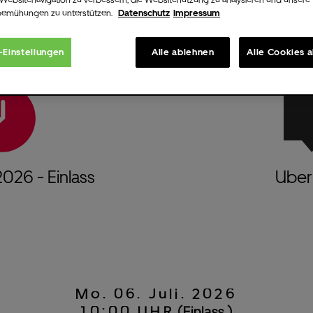
bemühungen zu unterstützen.
Datenschutz
Impressum
-Einstellungen
Alle ablehnen
Alle Cookies 
2026
- Einlass
Uber 
Mo.
06.
Juli.
2026
10:00 UHR
(Einlass )