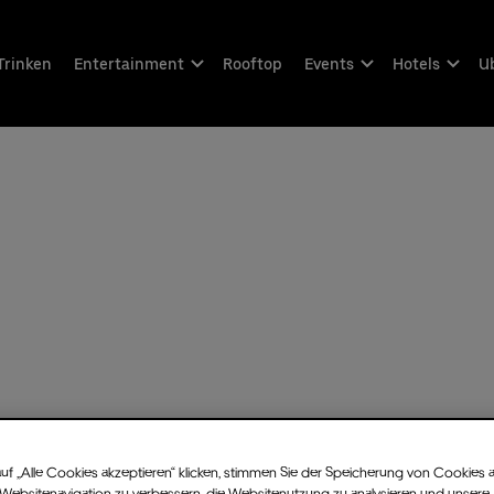
Trinken
Entertainment
Rooftop
Events
Hotels
Ub
uf „Alle Cookies akzeptieren“ klicken, stimmen Sie der Speicherung von Cookies 
 Websitenavigation zu verbessern, die Websitenutzung zu analysieren und unsere