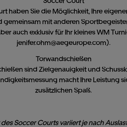
Soccer Court
 haben Sie die Möglichkeit, Ihre eigenen
nd gemeinsam mit anderen Sportbegeiste
t aber auch exklusiv für Ihr kleines WM Tur
jenifer.ohm@aegeurope.com
).
Torwandschießen
ießen sind Zielgenauigkeit und Schusskra
ndigkeitsmessung macht Ihre Leistung si
zusätzlichen Spaß.
 des Soccer Courts variiert je nach Ausl