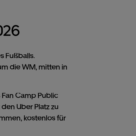
026
 Fußballs.
um die WM, mitten in
s Fan Camp Public
den Uber Platz zu
men, kostenlos für