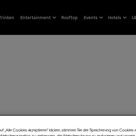
Trinken
Entertainment
Rooftop
Events
Hotels
Ub
uf „Alle Cookies akzeptieren“ klicken, stimmen Sie der Speicherung von Cookies 
 Websitenavigation zu verbessern, die Websitenutzung zu analysieren und unsere