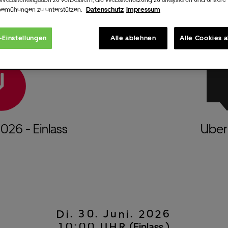
bemühungen zu unterstützen.
Datenschutz
Impressum
-Einstellungen
Alle ablehnen
Alle Cookies 
2026
- Einlass
Uber 
Di.
30.
Juni.
2026
10:00 UHR
(Einlass )