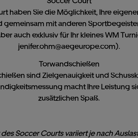
Soccer Court
 haben Sie die Möglichkeit, Ihre eigenen
nd gemeinsam mit anderen Sportbegeiste
t aber auch exklusiv für Ihr kleines WM Tur
jenifer.ohm@aegeurope.com
).
Torwandschießen
ießen sind Zielgenauigkeit und Schusskra
ndigkeitsmessung macht Ihre Leistung si
zusätzlichen Spaß.
 des Soccer Courts variiert je nach Ausl