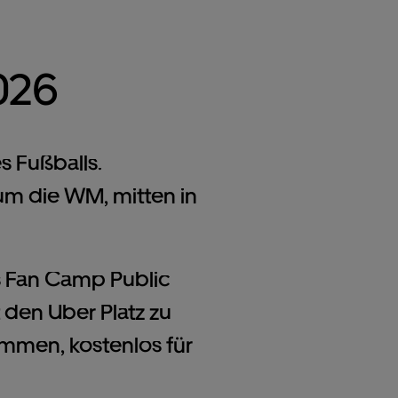
026
 Fußballs.
um die WM, mitten in
s Fan Camp Public
den Uber Platz zu
men, kostenlos für