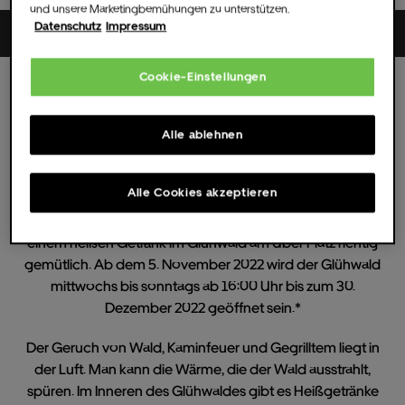
und unsere Marketingbemühungen zu unterstützen.
Datenschutz
Impressum
Uber Platz
Cookie-Einstellungen
Sa.
26.
Nov.
2022
16:00 UHR
(Einlass )
Alle Termine
Alle ablehnen
Berliner Glühwald
Alle Cookies akzeptieren
Genau rechtzeitig zum Einbruch der Kälte wird es mit
einem heißen Getränk im Glühwald am Uber Platz richtig
gemütlich. Ab dem 5. November 2022 wird der Glühwald
mittwochs bis sonntags ab 16:00 Uhr bis zum 30.
Dezember 2022 geöffnet sein.*
Der Geruch von Wald, Kaminfeuer und Gegrilltem liegt in
der Luft. Man kann die Wärme, die der Wald ausstrahlt,
spüren. Im Inneren des Glühwaldes gibt es Heißgetränke