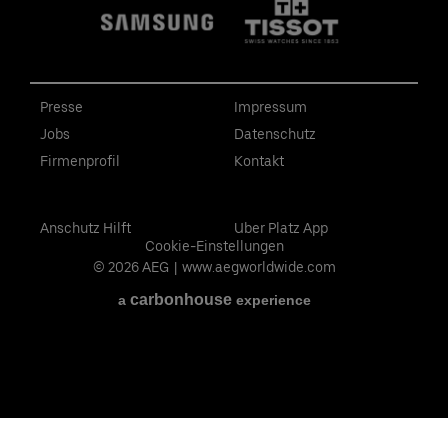
Presse
Impressum
Jobs
Datenschutz
Firmenprofil
Kontakt
Anschutz Hilft
Uber Platz App
Cookie-Einstellungen
© 2026 AEG
|
www.aegworldwide.com
carbon
house
a
experience