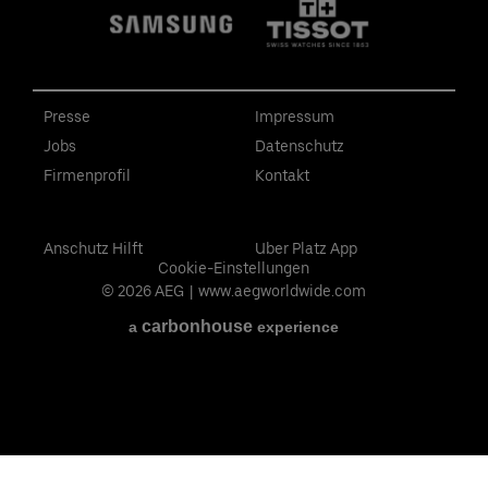
Presse
Impressum
Jobs
Datenschutz
Firmenprofil
Kontakt
Anschutz Hilft
Uber Platz App
Cookie-Einstellungen
© 2026 AEG
|
www.aegworldwide.com
carbon
house
a
experience