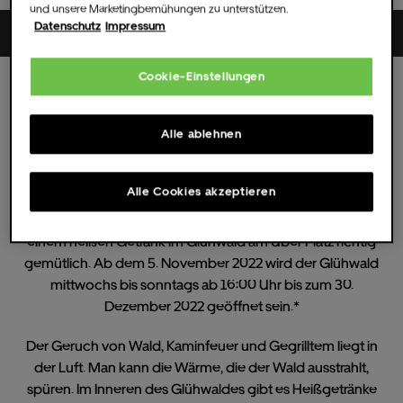
und unsere Marketingbemühungen zu unterstützen.
Datenschutz
Impressum
Uber Platz
Cookie-Einstellungen
Mi.
14.
Dez.
2022
16:00 UHR
(Einlass )
Alle Termine
Alle ablehnen
Berliner Glühwald
Alle Cookies akzeptieren
Genau rechtzeitig zum Einbruch der Kälte wird es mit
einem heißen Getränk im Glühwald am Uber Platz richtig
gemütlich. Ab dem 5. November 2022 wird der Glühwald
mittwochs bis sonntags ab 16:00 Uhr bis zum 30.
Dezember 2022 geöffnet sein.*
Der Geruch von Wald, Kaminfeuer und Gegrilltem liegt in
der Luft. Man kann die Wärme, die der Wald ausstrahlt,
spüren. Im Inneren des Glühwaldes gibt es Heißgetränke