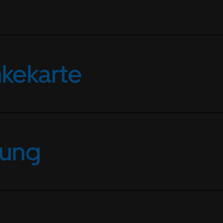
nkekarte
rung