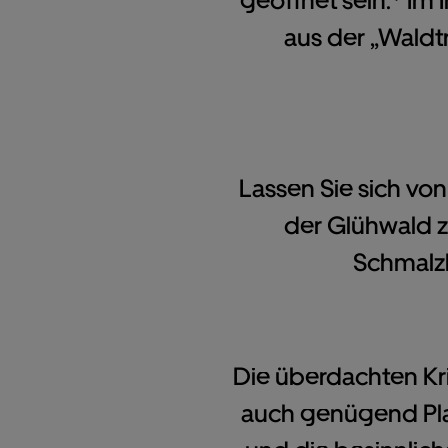
geöffnet sein.* Im
aus der „Waldtr
Lassen Sie sich vo
der Glühwald z
Schmalzk
Die überdachten Kr
auch genügend Plat