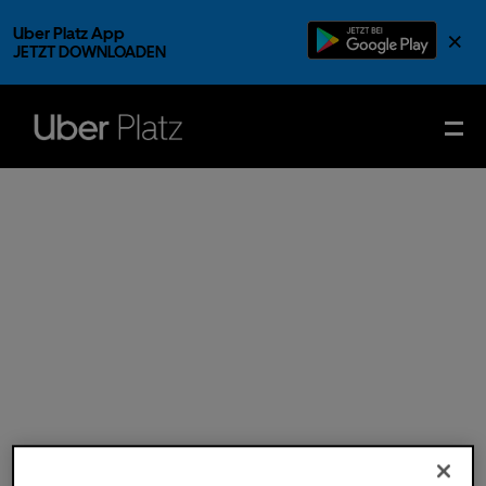
Uber Platz App
×
JETZT DOWNLOADEN
Fr.
29.
Dez.
2023
- Einlass