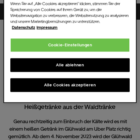
Wenn Sie auf „Alle Cookies akzeptieren“ klicken, stimmen Sie der
Speicherung von Cookies auf Ihrem Gerät zu, um die
Uber Platz
Websitenavigation zu verbessern, die Websitenutzung zu analysieren
und unsere Marketingbemühungen zu unterstützen.
Datenschutz
Impressum
Fr.
29.
Dez.
2023
16:00 UHR
(Einlass )
Alle Termine
Cookie-Einstellungen
Berliner Glühwald
Alle ablehnen
Der gemütliche Weihnachtsmarkt am Uber
Platz in Berlin
Alle Cookies akzeptieren
Heißgetränke aus der Waldtränke
Genau rechtzeitig zum Einbruch der Kälte wird es mit
einem heißen Getränk im Glühwald am Uber Platz richtig
gemütlich. Ab dem 4. November 2023 wird der Glühwald