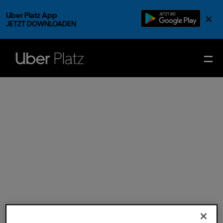
Uber Platz App
×
JETZT DOWNLOADEN
Mi.
08.
Nov.
2023
- Einlass