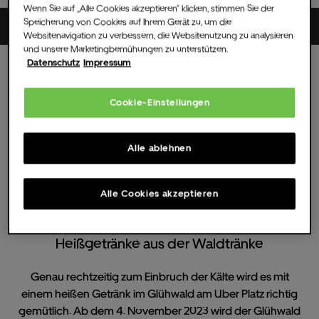
Wenn Sie auf „Alle Cookies akzeptieren“ klicken, stimmen Sie der
Speicherung von Cookies auf Ihrem Gerät zu, um die
Uber Platz
Websitenavigation zu verbessern, die Websitenutzung zu analysieren
und unsere Marketingbemühungen zu unterstützen.
Datenschutz
Impressum
Mi.
08.
Nov.
2023
16:00 UHR
(Einlass )
Alle Termine
Cookie-Einstellungen
Berliner Glühwald
Alle ablehnen
Der gemütliche Weihnachtsmarkt am Uber
Platz in Berlin
Alle Cookies akzeptieren
Heißgetränke aus der Waldtränke
Genau rechtzeitig zum Einbruch der Kälte wird es mit
einem heißen Getränk im Glühwald am Uber Platz richtig
gemütlich. Ab dem 4. November 2023 wird der Glühwald